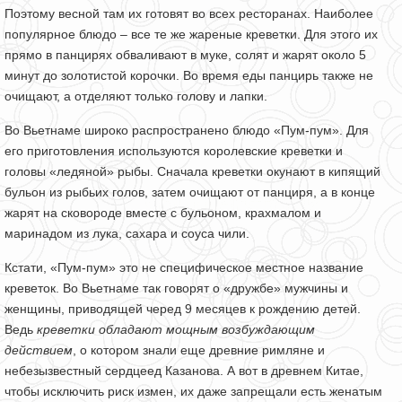
Поэтому весной там их готовят во всех ресторанах. Наиболее
популярное блюдо – все те же жареные креветки. Для этого их
прямо в панцирях обваливают в муке, солят и жарят около 5
минут до золотистой корочки. Во время еды панцирь также не
очищают, а отделяют только голову и лапки.
Во Вьетнаме широко распространено блюдо «Пум-пум». Для
его приготовления используются королевские креветки и
головы «ледяной» рыбы. Сначала креветки окунают в кипящий
бульон из рыбьих голов, затем очищают от панциря, а в конце
жарят на сковороде вместе с бульоном, крахмалом и
маринадом из лука, сахара и соуса чили.
Кстати, «Пум-пум» это не специфическое местное название
креветок. Во Вьетнаме так говорят о «дружбе» мужчины и
женщины, приводящей черед 9 месяцев к рождению детей.
Ведь
креветки обладают мощным возбуждающим
действием
, о котором знали еще древние римляне и
небезызвестный сердцеед Казанова. А вот в древнем Китае,
чтобы исключить риск измен, их даже запрещали есть женатым