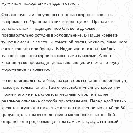
мужчинам, находящимся вдали от жен.
Однако вкусны и популярны не только жареные креветки.
Например, во Франции из них готовят суфле. Причем его
выпекают, как и традиционное блюдо, в духовке,
предварительно остудив в холодильнике. В Ницце креветки
тушат в смеси из сметаны, томатной пасты, чеснока, лимонного
сока и коньяка или бренди. В Индии часто готовят майлаи –
тушеные креветки карри с кокосовыми сливками. А вот в
Японии даже производят довольно специфическое по вкусу
мороженное из креветок.
Но по оригинальности блюд из креветок все станы переплюнул,
пожалуй, только Китай. Там очень любят «пьяные креветки».
Причем это не игра слов или местный юмор, а вполне
реальное описание способа приготовления. Перед едой живых
креветок окунают в емкость с алкоголем крепостью от 40 до 60
градусов, а затем захмелевших и малоподвижных особей
отправляют в рот, совмещая тем самым закуску с выпивкой.