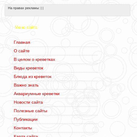
На правах рекламы: | |
Меню сайта
Главная
О сайте
В целом о креветках
Виды креветок
Блюда из креветок
Важно знать
Аквариумные креветки
Новости сайта
Полезные сайты
Публикации
Контакты
Карта сайта